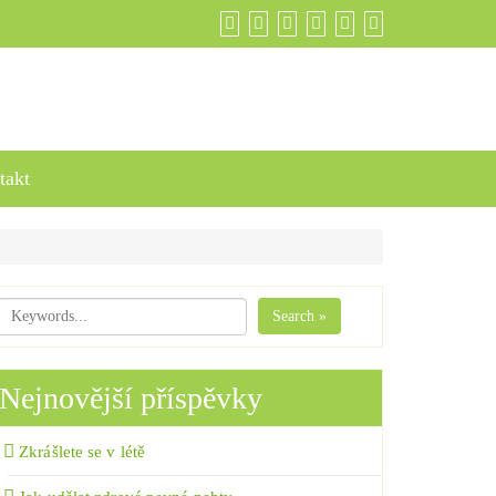
takt
Search »
Nejnovější příspěvky
Zkrášlete se v létě