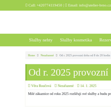
Skip
Call:
+420774119450
|
Email:
info@atelier-brno.cz
to
content
Služby nehty
Služby kosmetika
Rezer
Home
Nezařazené
Od r. 2025 provozní doba od 8 do 20 hodin
Od r. 2025 provozní
Věra Roučová
Nezařazené
14. 1. 2025
Milé zákaznice od roku 2025 rozšiřuji své služby a budu p